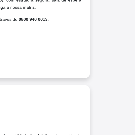
, com estrutura segura, sala de espera,
riga a nossa matriz.
através do
0800 940 0013
.