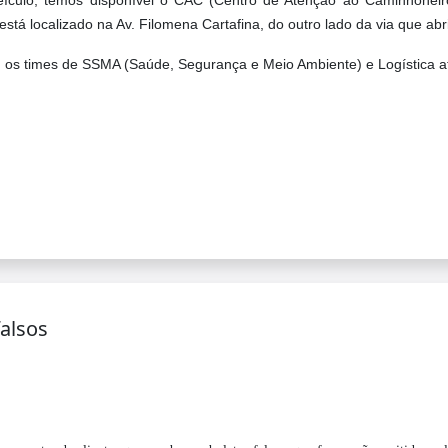
culo, temos disponível o CAC (Centro de Atenção ao Caminhoneiro)
está localizado na Av. Filomena Cartafina, do outro lado da via que ab
 os times de SSMA (Saúde, Segurança e Meio Ambiente) e Logística 
falsos