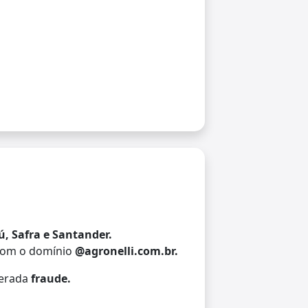
ú, Safra e Santander.
com o domínio
@agronelli.com.br.
derada
fraude.